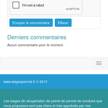
Derniers commentaires
Aucun commentaire pour le moment.
Toggl
naviga
www.stagespermis.fr © 2015
Les stages de récupération de points de permis de conduire que
nous proposons sont pas chers et très appréciés par nos