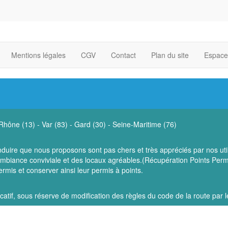
Mentions légales
CGV
Contact
Plan du site
Espace
Rhône (13)
-
Var (83)
-
Gard (30)
-
Seine-Maritime (76)
duire que nous proposons sont pas chers et très appréciés par nos uti
 ambiance conviviale et des locaux agréables.(Récupération Points Pe
rmis et conserver ainsi leur permis à points.
dicatif, sous réserve de modification des règles du code de la route par le