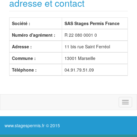
adresse et contact
Société :
SAS Stages Permis France
Numéro d'agrément :
R 22 080 0001 0
Adresse :
11 bis rue Saint Ferréol
Commune :
13001 Marseille
Téléphone :
04.91.79.51.09
Toggl
naviga
www.stagespermis.fr © 2015