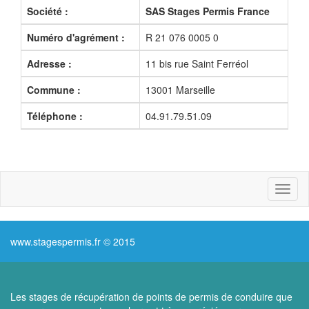
Société :
SAS Stages Permis France
Numéro d'agrément :
R 21 076 0005 0
Adresse :
11 bis rue Saint Ferréol
Commune :
13001 Marseille
Téléphone :
04.91.79.51.09
Toggl
naviga
www.stagespermis.fr © 2015
Les stages de récupération de points de permis de conduire que